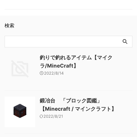
鑑」【Minecraft / マインクラ
記事: 弓 「アイテム図鑑」
❏ /deop ❏ /destroy
石 「ブロック図鑑」
フト】 …
【Minecraft / マインクラフ
❏ /detect
【Minecraft / マインクラフ
ト】 木のシャベル 「アイテ
❏ /detectredstone
ト】 粘着ピストン 「ブロッ
ム図鑑」【Minecraft / マイン
❏ /difficulty ❏ /drop …
ク図鑑」【Minecraft / マイン
検索
クラフト】 ダイヤモンドのシ
クラフト】
ャベル 「アイテム図鑑」
【Minecraft / マインクラフ
ト】 金のツルハシ 「アイテ
ム図鑑」【Minecraft / マイン
クラフト】
釣りで釣れるアイテム【マイク
ラ/MineCraft】
2022/8/14
鍛冶台 「ブロック図鑑」
【Minecraft / マインクラフト】
2022/8/21