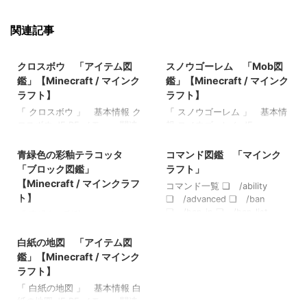
関連記事
2022/3/17
2022/8/21
クロスボウ 「アイテム図
スノウゴーレム 「Mob図
鑑」【Minecraft / マインク
鑑」【Minecraft / マインク
ラフト】
ラフト】
「 クロスボウ 」 基本情報 ク
「 スノウゴーレム 」 基本情
ロスボウ JE BE メモ ・ 関連
報 スノウゴーレム JE
2022/3/17
2021/8/4
記事: 弓 「アイテム図鑑」
snow_golem BE snow_golem
【Minecraft / マインクラフ
メモ ・雪ブロックを２つ重ね
青緑色の彩釉テラコッタ
コマンド図鑑 「マインク
ト】 木のシャベル 「アイテ
てその上にくり抜いたカボチ
「ブロック図鑑」
ラフト」
ム図鑑」【Minecraft / マイン
ャ（またはジャック・オ・ラ
【Minecraft / マインクラフ
コマンド一覧 ❏ /ability
クラフト】 ダイヤモンドのシ
ンタン）を乗せると出現 ・リ
ト】
❏ /advanced ❏ /ban
ャベル 「アイテム図鑑」
ードをつなげれる ・ハサミで
❏ /ban-ip ❏ /ban-list
「 青緑色の彩釉テラコッタ
【Minecraft / マインクラフ
カボチャをとると素顔が見れ
2022/3/16
❏ /bossbar
」 基本情報 青緑色の彩釉テ
ト】 金のツルハシ 「アイテ
る 関連記事: マグマキューブ
❏ /classroommode
ラコッタ JE BE メモ ・ 関連
白紙の地図 「アイテム図
ム図鑑」【Minecraft / マイン
「Mob図鑑」【Minecraft / マ
❏ /clear ❏ /clone
記事: 板材（木材） 「ブロッ
クラフト】
インクラフト】 エルダーガー
鑑」【Minecraft / マインク
❏ /code ❏ /collect
ク図鑑」【Minecraft / マイン
ディアン 「Mob図鑑」
ラフト】
❏ /createagent ❏ /data
クラフト】 砂利 「ブロック
【Minecraft / マインクラフ
「 白紙の地図 」 基本情報 白
❏ /datapack ❏ /debug
図鑑」 【Minecraft / マイン
ト】 エヴォーカー 「Mob図
紙の地図 JE BE メモ ・ 関連
❏ /defaultgamemode
クラフト】 ラピスラズリ鉱