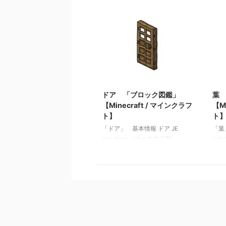
red_sandstone メモ ・精錬する
メモ
と滑らかな赤い砂岩を入手できる
・ヒ
関連投稿: 板材（木材） 「ブロ
板材
ック図鑑」【Minecraft / マインク
【Mi
ラフト】 砂利 「ブロック図
砂利
鑑」 【Minecraft / マインクラフ
【Mi
ト】 ラピスラズリ鉱石 「ブロ
ラピ
ック図鑑」【Minecraft / マインク
鑑」【
2021/9/18
ラフト】 粘着ピストン 「ブロ
ト】
ック図鑑」【Minecraft / マインク
図鑑」
ドア 「ブロック図鑑」
葉
ラフト】
ト】
【Minecraft / マインクラフ
【M
ト】
ト
「ドア」 基本情報 ドア JE
「葉
oak_door （オークのドア）
oak
spruce_door(トウヒのド
葉)s
ア)birch_door(シラカバのド
葉)b
ア)jungle_door(ジャングルのド
葉)j
ア)acacia_door(アカシアのド
葉)a
ア)dark_oak_door(ダークオーク
葉)d
のドア)crimson_door(真紅のド
の葉)
ア)warped_door(歪んだドア) BE
葉)l
wooden_door （オークのドア）
ラカバ