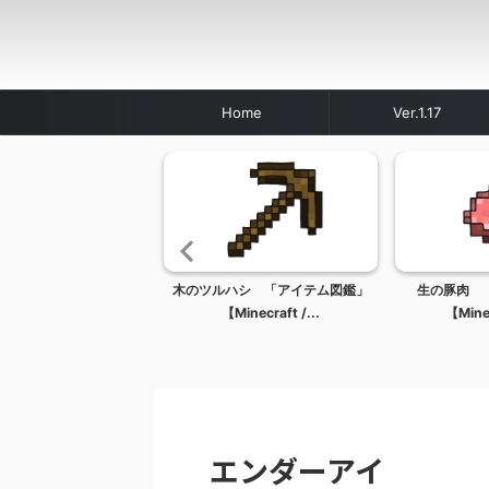
Home
Ver.1.17
材） 「ブロック図鑑」
木のツルハシ 「アイテム図鑑」
生の豚肉 
Minecraft /...
【Minecraft /...
【Minec
エンダーアイ