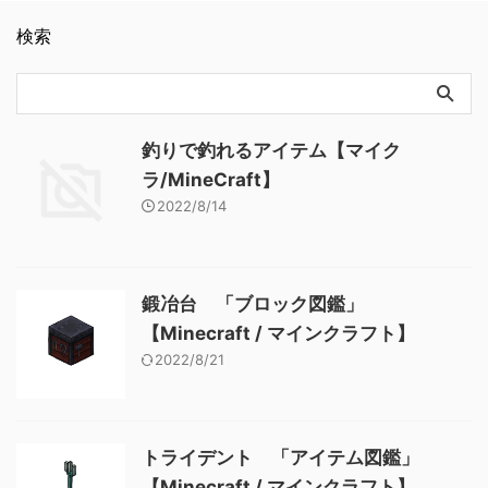
dark_oak_fence_gate BE
石 「ブロック図鑑」
クラフト】
dark_oak_fence_gate メモ ・
【Minecraft / マインクラフ
検索
ダークオークの板材（木材）
ト】 アクティベーターレール
でクラフトされたフェンスゲ
「ブロック図鑑」【Minecraft
ート 関連記事: 板材（木
/ マインクラフト】
材） 「ブロック図鑑」
【Minecraft / マインクラフ
ト】 砂利 「ブロック図
釣りで釣れるアイテム【マイク
鑑」 【Minecraft / マインク
ラ/MineCraft】
ラフト】 ラピスラズリ鉱石
2022/8/14
「ブロック図鑑」【Minecraft
/ マインクラフト】 粘着ピス
トン 「ブロック図鑑」
【Mine …
鍛冶台 「ブロック図鑑」
【Minecraft / マインクラフト】
2022/8/21
トライデント 「アイテム図鑑」
【Minecraft / マインクラフト】