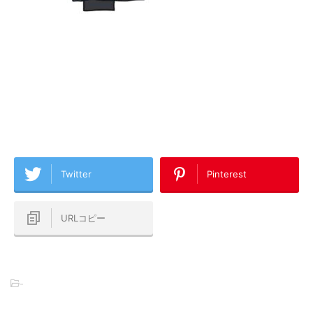
Twitter
Pinterest
URLコピー
-