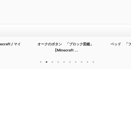
aft / マイ
オークのボタン 「ブロック図鑑」
ベッド 「ブロ
【Minecraft ...