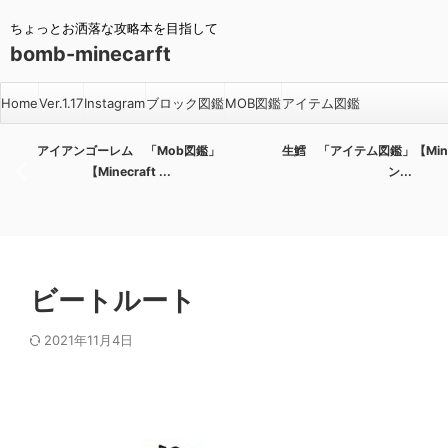
ちょっとお洒落な攻略本を目指して
bomb-minecarft
Home
Ver.1.17
Instagram
ブロック図鑑
MOB図鑑
アイテム図鑑
アイアンゴーレム 「Mob図鑑」
生鱈 「アイテム図鑑」【Minecr
【Minecraft ...
ン...
ビートルート
2021年11月4日