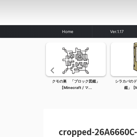
Home
Ver.1.17
ベル 「アイテム図鑑」
クモの巣 「ブロック図鑑」
シラカバのド
Minecraft /...
【Minecraft / マ...
鑑」【Min
cropped-26A6660C-