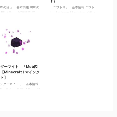
】
ト】
蜘蛛の目 」 基本情報 蜘蛛の
「ニワトリ」 基本情報 ニワト
E BE メモ ・ 関連投稿: 弓
リ JE chicken BE chicken メモ ・
テム図鑑」【Minecraft / マ
エサ：小麦の種、ビートルートの
クラフト】 木のシャベル
種、スイカの種、かぼちゃの種
テム図鑑」【Minecraft / マ
・ヤマネコ、ペットではないネ
クラフト】 ダイヤモンドの
コ、キツネに攻撃される ・子ど
ベル 「アイテム図鑑」
もゾンビが乗ったチキンジョッキ
necraft / マインクラフト】
ーがまれに出現する（JE） 関連
ツルハシ 「アイテム図鑑」
投稿: マグマキューブ 「Mob図
necraft / マインクラフト】
鑑」【Minecraft / マインクラフ
2022/3/9
ト】 エルダーガーディアン
「Mob図鑑」【Minecraft / マイン
ダーマイト 「Mob図
クラフト】 エヴォーカー
【Minecraft / マインク
「Mob図鑑」【Minecraft / マイン
フト】
クラフト】 ガスト 「 …
エンダーマイト 」 基本情報
ーマイト JE BE メモ ・ 関
稿: マグマキューブ 「Mob
【Minecraft / マインクラフ
 エルダーガーディアン
b図鑑」【Minecraft / マイン
フト】 ヴェックス 「Mob