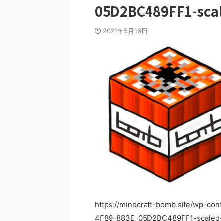
05D2BC489FF1-scal
2021年5月16日
https://minecraft-bomb.site/wp-c
4F89-883E-05D2BC489FF1-scaled-