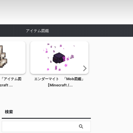
アイテム図鑑
「アイテム図
エンダーマイト 「Mob図鑑」
レッドストーンリピー
aft ...
【Minecraft /...
中） 「ブロック図鑑
検索