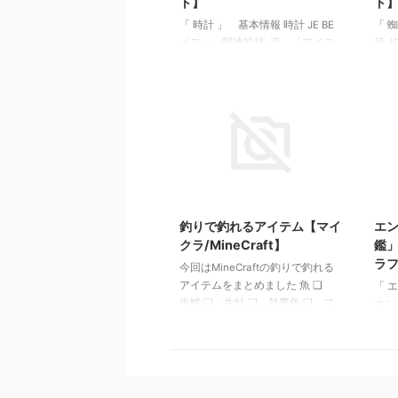
ト】
ト
「 時計 」 基本情報 時計 JE BE
「 
メモ ・ 関連投稿: 弓 「アイテ
目 J
ム図鑑」【Minecraft / マインクラ
「アイ
フト】 木のシャベル 「アイテ
イン
ム図鑑」【Minecraft / マインクラ
「アイ
フト】 ダイヤモンドのシャベ
イン
ル 「アイテム図鑑」
シャ
【Minecraft / マインクラフト】
【Mi
金のツルハシ 「アイテム図鑑」
金の
【Minecraft / マインクラフト】
【Mi
2022/8/14
釣りで釣れるアイテム【マイ
エン
クラ/MineCraft】
鑑」
ラ
今回はMineCraftの釣りで釣れる
アイテムをまとめました 魚 ❏
「 
生鱈 ❏ 生鮭 ❏ 熱帯魚 ❏ フ
エンダ
グ 宝 ❏ 弓 ❏ エンチャント本
連投
❏ 釣り竿 ❏ 名札 ❏ オウム
図鑑」
ガイの殻 ❏ 鞍 ゴミ ❏ スイレ
ト】
ンの葉 ❏ ボウル ❏ 釣り竿( エ
「Mo
ンチャントされていない ) ❏ 革
クラ