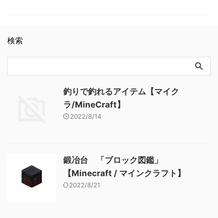
ト】
」 基本情報 青緑色の彩釉テ
ト】 金のツルハシ 「アイテ
ラフト】 ラピスラズリ鉱石
ラコッタ JE
ム図鑑」【Minecraft / マイン
「ブロック図鑑」【Minecraft
cyan_glazed_terracotta BE
クラフト】
/ マインクラフト】 粘着ピス
cyan_glazed_terracotta メモ
トン 「ブロック図鑑」
検索
・色付きテラコッタを精錬す
【Minecraft / マインクラフ
ると入手できる 関連記事: 板
ト】
材（木材） 「ブロック図
鑑」【Minecraft / マインクラ
フト】 砂利 「ブロック図
鑑」 【Minecraft / マインク
釣りで釣れるアイテム【マイク
ラフト】 ラピスラズリ鉱石
ラ/MineCraft】
「ブロック図鑑」【Minecraft
2022/8/14
/ マインクラフト】 粘着ピス
トン 「ブロック図鑑」
【Minecraft / …
鍛冶台 「ブロック図鑑」
【Minecraft / マインクラフト】
2022/8/21