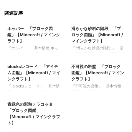
関連記事
2021/10/25
2022/3/8
ホッパー 「ブロック図
滑らかな砂岩の階段 「ブ
鑑」【Minecraft / マインク
ロック図鑑」【Minecraft /
ラフト】
マインクラフト】
「ホッパー」 基本情報 ホッ
「 滑らかな砂岩の階段 」 基
パー JE hopper BE hopper メ
本情報 滑らかな砂岩の階段 JE
2022/3/17
2021/9/19
モ ・アイテムをチェストなど
BE メモ ・ 関連記事: 板材
のコンテナに搬入する 関連記
（木材） 「ブロック図鑑」
blocksレコード 「アイテ
不可視の岩盤 「ブロック
事: 樹皮を剥いだダークオーク
【Minecraft / マインクラフ
ム図鑑」【Minecraft / マイ
図鑑」【Minecraft / マイン
の原木 「ブロック図鑑」
ト】 砂利 「ブロック図
ンクラフト】
クラフト】
【Minecraft / マインクラフ
鑑」 【Minecraft / マインク
「 blocksレコード 」 基本情
「不可視の岩盤」 基本情報
ト】 壁付きのウチワサンゴ(ク
ラフト】 ラピスラズリ鉱石
報 blocksレコード JE BE メモ
不可視の岩盤 JE
ダとノウ) 「ブロック図鑑」
「ブロック図鑑」【Minecraft
2021/11/2
・ 関連記事: 弓 「アイテム図
invisibleBedrock BE
【Minecraft / マインクラフ
/ マインクラフト】 粘着ピス
鑑」【Minecraft / マインクラ
invisibleBedrock メモ ・BE、
青緑色の彩釉テラコッタ
ト】 ダークオークのボタン
トン 「ブロック図鑑」
フト】 木のシャベル 「アイ
EE、PE限定 関連記事: 板材
「ブロック図鑑」【Minecraft
【Minecraft / マインクラフ
「ブロック図鑑」
テム図鑑」【Minecraft / マイ
（木材） 「ブロック図鑑」
/ マインクラフト】 アカシア
ト】
【Minecraft / マインクラフ
ンクラフト】 ダイヤモンドの
【Minecraft / マインクラフ
の感圧板 「ブロック図鑑」
ト】
シャベル 「アイテム図鑑」
ト】 砂利 「ブロック図
【Minecraft / マインクラフ
「 青緑色の彩釉テラコッタ
【Minecraft / マインクラフ
鑑」 【Minecraft / マインク